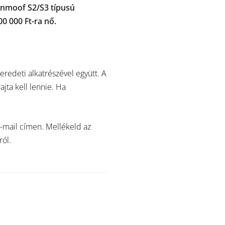
anmoof S2/S3 típusú
0 000 Ft-ra nő.
eredeti alkatrészével együtt. A
jta kell lennie. Ha
e-mail címen. Mellékeld az
ról.