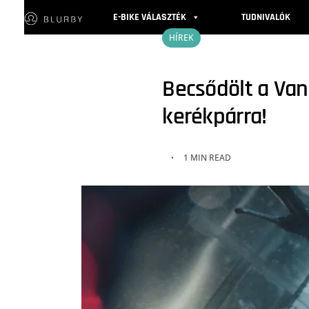
E-BIKE VÁLASZTÉK
TUDNIVALÓK
HÍREK
Becsődölt a Va
kerékpárra!
1 MIN READ