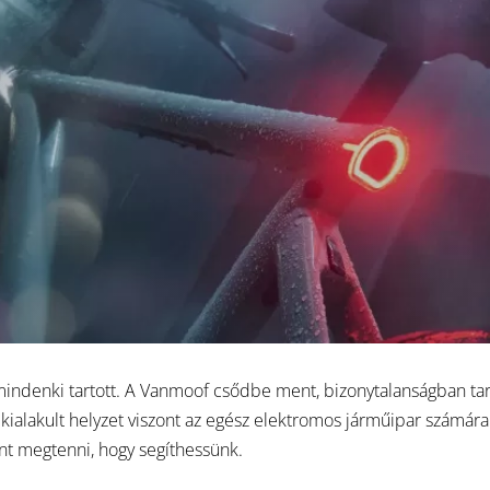
mindenki tartott. A Vanmoof csődbe ment, bizonytalanságban tar
 kialakult helyzet viszont az egész elektromos járműipar számára
t megtenni, hogy segíthessünk.