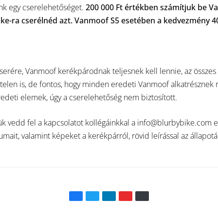
k egy cserelehetőséget.
200 000 Ft értékben számítjuk be V
ike-ra cserélnéd azt. Vanmoof S5 esetében a kedvezmény 40
cserére, Vanmoof kerékpárodnak teljesnek kell lennie, az összes 
elen is, de fontos, hogy minden eredeti Vanmoof alkatrésznek ra
eredeti elemek, úgy a cserelehetőség nem biztosított.
ük vedd fel a kapcsolatot kollégáinkkal a info@blurbybike.com 
it, valamint képeket a kerékpárról, rövid leírással az állapotá