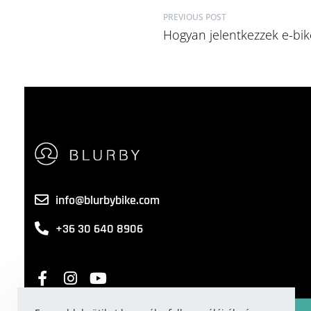
PREVIOUS POST
Hogyan jelentkezzek e-bik
info@blurbybike.com
+36 30 640 8906