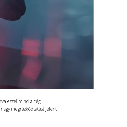
tva ezzel mind a cég
 nagy megrázkódtatást jelent,