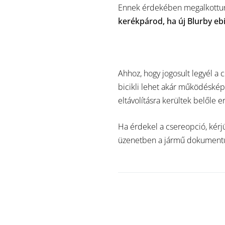
Ennek érdekében megalkottun
kerékpárod, ha új Blurby eb
Ahhoz, hogy jogosult legyél a 
bicikli lehet akár működésképt
eltávolításra kerültek belőle 
Ha érdekel a csereopció, kérj
üzenetben a jármű dokumentuma