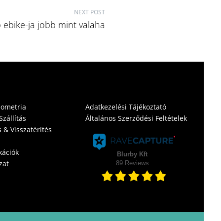
NEXT POST
 ebike-ja jobb mint valaha
eometria
Adatkezelési Tájékoztató
zállítás
Általános Szerződési Feltételek
 & Visszatérítés
kációk
zat