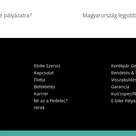
e pályázatra?
Magyarország legjobb
Ebike Szerviz
Kerékpár G
Kapcsolat
Rendelés & S
Flotta
Visszaküldés
Befektetés
Garancia
Karrier
Kulcsspecifi
Mi az a Pedelec?
E-bike Pályá
Hírek